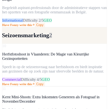
Begeleidt aspirant-professionals door de administratieve stappen van
het opzetten van een fotografie eenmanszaak in België.
Informational
Difficulty
2
/5
GEO
Have Fonzy write this
Copy
Seizoensmarketing
2
10
Herfstfotoshoot in Vlaanderen: De Magie van Kleurrijke
Gezinsportretten
Speelt in op de seizoensvraag naar herfstshoots en biedt inspiratie
aan gezinnen die op zoek zijn naar sfeervolle beelden in de natuur.
Commercial
Difficulty
4
/5
GEO
Have Fonzy write this
Copy
11
Kerst Mini-Shoots: Extra Inkomsten Genereren als Fotograaf in
November/December