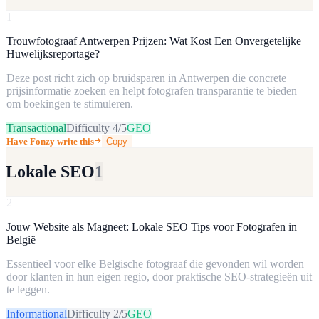
1
Trouwfotograaf Antwerpen Prijzen: Wat Kost Een Onvergetelijke
Huwelijksreportage?
Deze post richt zich op bruidsparen in Antwerpen die concrete
prijsinformatie zoeken en helpt fotografen transparantie te bieden
om boekingen te stimuleren.
Transactional
Difficulty
4
/5
GEO
Have Fonzy write this
Copy
Lokale SEO
1
2
Jouw Website als Magneet: Lokale SEO Tips voor Fotografen in
België
Essentieel voor elke Belgische fotograaf die gevonden wil worden
door klanten in hun eigen regio, door praktische SEO-strategieën uit
te leggen.
Informational
Difficulty
2
/5
GEO