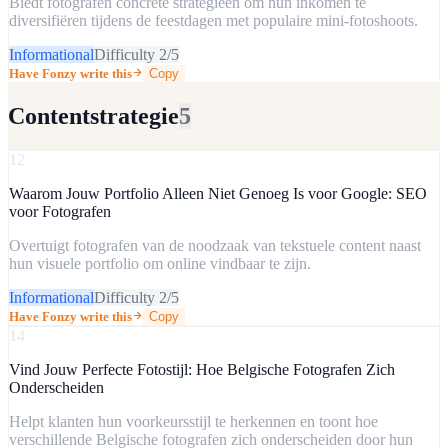
Biedt fotografen concrete strategieën om hun inkomen te
diversifiëren tijdens de feestdagen met populaire mini-fotoshoots.
Informational
Difficulty
2
/5
Have Fonzy write this
Copy
Contentstrategie
5
12
Waarom Jouw Portfolio Alleen Niet Genoeg Is voor Google: SEO
voor Fotografen
Overtuigt fotografen van de noodzaak van tekstuele content naast
hun visuele portfolio om online vindbaar te zijn.
Informational
Difficulty
2
/5
Have Fonzy write this
Copy
14
Vind Jouw Perfecte Fotostijl: Hoe Belgische Fotografen Zich
Onderscheiden
Helpt klanten hun voorkeursstijl te herkennen en toont hoe
verschillende Belgische fotografen zich onderscheiden door hun