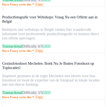
Have Fonzy write this
Copy
6
Productfotografie voor Webshops: Vraag Nu een Offerte aan in
België
Bedrijven met webshops in België vinden hier waardevolle
informatie over professionele productfotografie en kunnen direct
een offerte aanvragen.
Transactional
Difficulty
4
/5
GEO
Have Fonzy write this
Copy
7
Gezinsfotoshoot Mechelen: Boek Nu Je Buiten Fotoshoot op
Toplocaties!
Inspireert gezinnen in de regio Mechelen met ideeën voor hun
fotoshoot en toont de expertise van de fotograaf in lokale locaties
met een directe boeking.
Transactional
Difficulty
3
/5
GEO
Have Fonzy write this
Copy
13