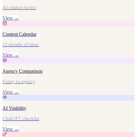
AI citation tactics
View →
Content Calendar
12 months of ideas
View →
Agency Comparison
Fonzy vs agency
View →
AI Visibility
ChatGPT checklist
View →