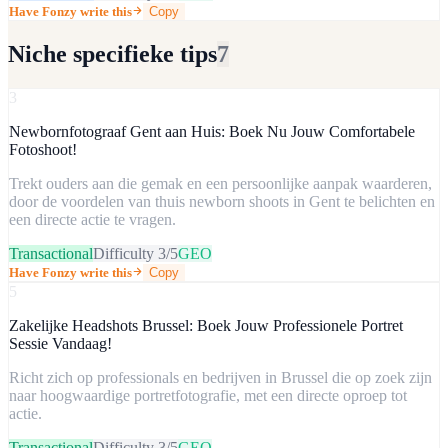
Have Fonzy write this
Copy
Niche specifieke tips
7
3
Newbornfotograaf Gent aan Huis: Boek Nu Jouw Comfortabele
Fotoshoot!
Trekt ouders aan die gemak en een persoonlijke aanpak waarderen,
door de voordelen van thuis newborn shoots in Gent te belichten en
een directe actie te vragen.
Transactional
Difficulty
3
/5
GEO
Have Fonzy write this
Copy
5
Zakelijke Headshots Brussel: Boek Jouw Professionele Portret
Sessie Vandaag!
Richt zich op professionals en bedrijven in Brussel die op zoek zijn
naar hoogwaardige portretfotografie, met een directe oproep tot
actie.
Transactional
Difficulty
3
/5
GEO