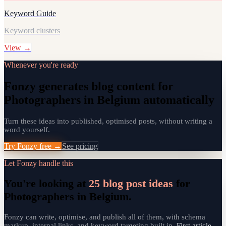
Keyword Guide
Keyword clusters
View →
Whenever you're ready
Fonzy generates blog content for
Photographers in Belgium automatically
Turn these ideas into published, optimised posts, without writing a
word yourself.
Try Fonzy free →
See pricing
Let Fonzy handle this
You're looking at
25
blog post ideas
for
Photographers in Belgium
.
Fonzy can write, optimise, and publish all of them, with schema
markup, internal links, and keyword targeting built in.
First article