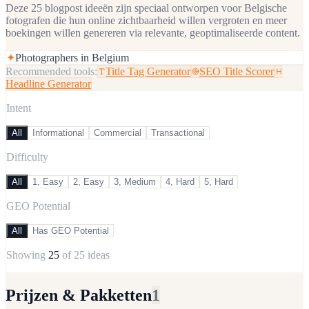
Deze 25 blogpost ideeën zijn speciaal ontworpen voor Belgische
fotografen die hun online zichtbaarheid willen vergroten en meer
boekingen willen genereren via relevante, geoptimaliseerde content.
✦
Photographers in Belgium
Recommended tools:
Title Tag Generator
SEO Title Scorer
Headline Generator
Intent
All
Informational
Commercial
Transactional
Difficulty
All
1, Easy
2, Easy
3, Medium
4, Hard
5, Hard
GEO Potential
All
Has GEO Potential
Showing
25
of
25
ideas
Prijzen & Pakketten
1