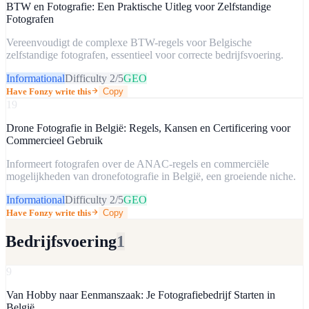
BTW en Fotografie: Een Praktische Uitleg voor Zelfstandige
Fotografen
Vereenvoudigt de complexe BTW-regels voor Belgische
zelfstandige fotografen, essentieel voor correcte bedrijfsvoering.
Informational
Difficulty
2
/5
GEO
Have Fonzy write this
Copy
19
Drone Fotografie in België: Regels, Kansen en Certificering voor
Commercieel Gebruik
Informeert fotografen over de ANAC-regels en commerciële
mogelijkheden van dronefotografie in België, een groeiende niche.
Informational
Difficulty
2
/5
GEO
Have Fonzy write this
Copy
Bedrijfsvoering
1
9
Van Hobby naar Eenmanszaak: Je Fotografiebedrijf Starten in
België