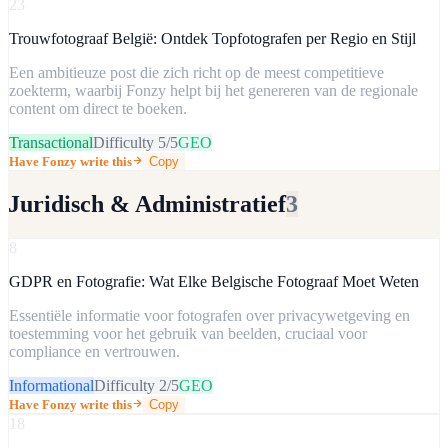
23
Trouwfotograaf België: Ontdek Topfotografen per Regio en Stijl
Een ambitieuze post die zich richt op de meest competitieve
zoekterm, waarbij Fonzy helpt bij het genereren van de regionale
content om direct te boeken.
Transactional
Difficulty
5
/5
GEO
Have Fonzy write this
Copy
Juridisch & Administratief
3
8
GDPR en Fotografie: Wat Elke Belgische Fotograaf Moet Weten
Essentiële informatie voor fotografen over privacywetgeving en
toestemming voor het gebruik van beelden, cruciaal voor
compliance en vertrouwen.
Informational
Difficulty
2
/5
GEO
Have Fonzy write this
Copy
18