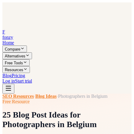
F
fonzy
Home
Compare
Alternatives
Free Tools
Resources
Blog
Pricing
Log in
Start trial
SEO Resources
›
Blog Ideas
›
Photographers in Belgium
Free Resource
25 Blog Post Ideas for
Photographers in Belgium