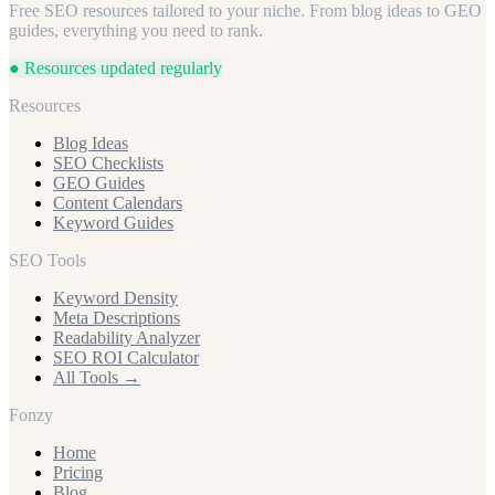
boekingen.
Free SEO resources tailored to your niche. From blog ideas to GEO
Vlaanderen en Brussel. Wij begrijpen dat je creatief bent, maar vaak
guides, everything you need to rank.
geen tijd of expertise hebt voor digitale marketing, en automatiseren
dit proces volledig voor jou.
● Resources updated regularly
Resources
Blog Ideas
SEO Checklists
GEO Guides
Content Calendars
Keyword Guides
SEO Tools
Keyword Density
Meta Descriptions
Readability Analyzer
SEO ROI Calculator
All Tools →
Fonzy
Home
Pricing
Blog