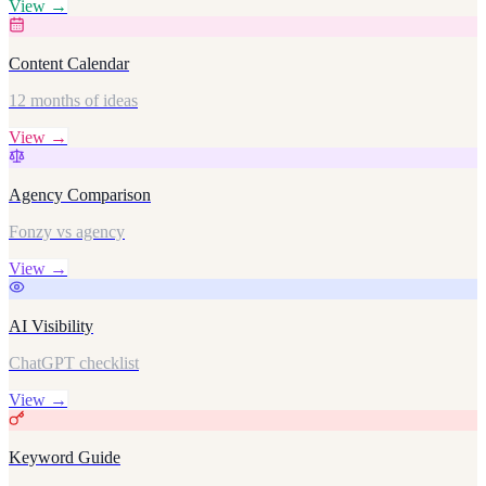
View →
Content Calendar
12 months of ideas
View →
Agency Comparison
Fonzy vs agency
View →
AI Visibility
ChatGPT checklist
View →
Keyword Guide