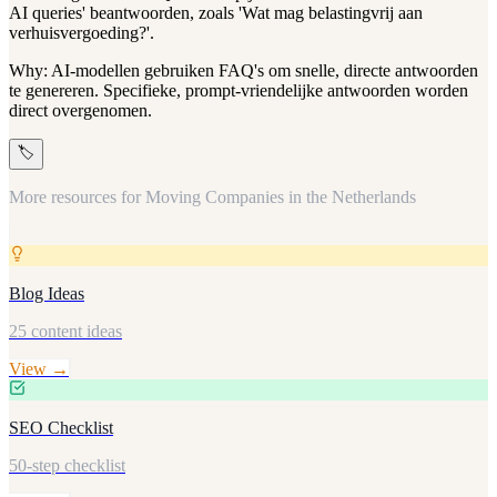
AI queries' beantwoorden, zoals 'Wat mag belastingvrij aan
verhuisvergoeding?'.
Why:
AI-modellen gebruiken FAQ's om snelle, directe antwoorden
te genereren. Specifieke, prompt-vriendelijke antwoorden worden
direct overgenomen.
🏷️
More resources for
Moving Companies in the Netherlands
Blog Ideas
25 content ideas
View →
SEO Checklist
50-step checklist