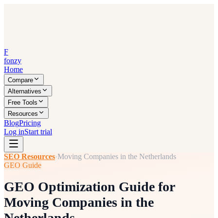
F
fonzy
Home
Compare
Alternatives
Free Tools
Resources
Blog
Pricing
Log in
Start trial
SEO Resources
›
Moving Companies in the Netherlands
GEO Guide
GEO Optimization Guide for
Moving Companies in the
Netherlands