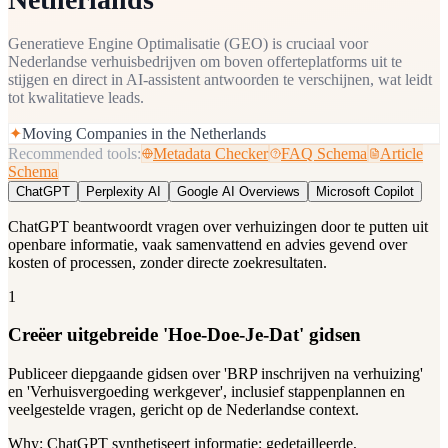
Generatieve Engine Optimalisatie (GEO) is cruciaal voor
Nederlandse verhuisbedrijven om boven offerteplatforms uit te
stijgen en direct in AI-assistent antwoorden te verschijnen, wat leidt
tot kwalitatieve leads.
✦
Moving Companies in the Netherlands
Recommended tools:
Metadata Checker
FAQ Schema
Article
Schema
ChatGPT
Perplexity AI
Google AI Overviews
Microsoft Copilot
ChatGPT beantwoordt vragen over verhuizingen door te putten uit
openbare informatie, vaak samenvattend en advies gevend over
kosten of processen, zonder directe zoekresultaten.
1
Creëer uitgebreide 'Hoe-Doe-Je-Dat' gidsen
Publiceer diepgaande gidsen over 'BRP inschrijven na verhuizing'
en 'Verhuisvergoeding werkgever', inclusief stappenplannen en
veelgestelde vragen, gericht op de Nederlandse context.
Why:
ChatGPT synthetiseert informatie; gedetailleerde,