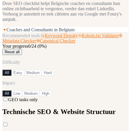
Deze SEO checklist helpt Belgische coaches en consultants hun
online zichtbaarheid te vergroten, verder dan enkel LinkedIn.
Verhoog je autoriteit en trek cliënten aan via Google met Fonzy's
aanpak.
✦
Coaches and Consultants in Belgium
Recommended tools:
Keyword Density
Robots.txt Validator
Metadata Checker
Canonical Checker
Your progress
0
/
24
(
0
%)
Reset all
Difficulty
All
Easy
Medium
Hard
Impact
All
Low
Medium
High
GEO tasks only
Technische SEO & Website Structuur