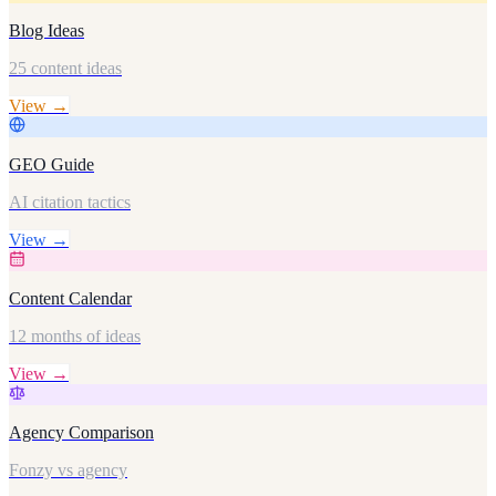
Blog Ideas
25 content ideas
View →
GEO Guide
AI citation tactics
View →
Content Calendar
12 months of ideas
View →
Agency Comparison
Fonzy vs agency