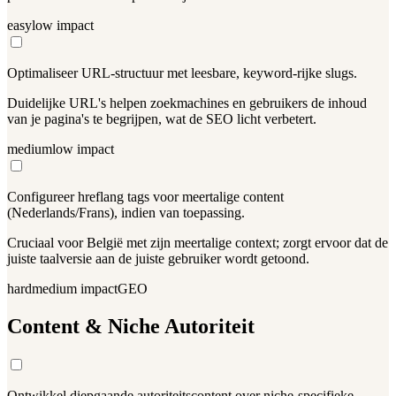
easy
low
impact
Optimaliseer URL-structuur met leesbare, keyword-rijke slugs.
Duidelijke URL's helpen zoekmachines en gebruikers de inhoud
van je pagina's te begrijpen, wat de SEO licht verbetert.
medium
low
impact
Configureer hreflang tags voor meertalige content
(Nederlands/Frans), indien van toepassing.
Cruciaal voor België met zijn meertalige context; zorgt ervoor dat de
juiste taalversie aan de juiste gebruiker wordt getoond.
hard
medium
impact
GEO
Content & Niche Autoriteit
Ontwikkel diepgaande autoriteitscontent over niche-specifieke