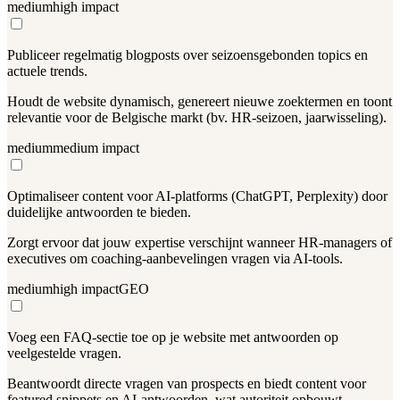
medium
high
impact
Publiceer regelmatig blogposts over seizoensgebonden topics en
actuele trends.
Houdt de website dynamisch, genereert nieuwe zoektermen en toont
relevantie voor de Belgische markt (bv. HR-seizoen, jaarwisseling).
medium
medium
impact
Optimaliseer content voor AI-platforms (ChatGPT, Perplexity) door
duidelijke antwoorden te bieden.
Zorgt ervoor dat jouw expertise verschijnt wanneer HR-managers of
executives om coaching-aanbevelingen vragen via AI-tools.
medium
high
impact
GEO
Voeg een FAQ-sectie toe op je website met antwoorden op
veelgestelde vragen.
Beantwoordt directe vragen van prospects en biedt content voor
featured snippets en AI-antwoorden, wat autoriteit opbouwt.