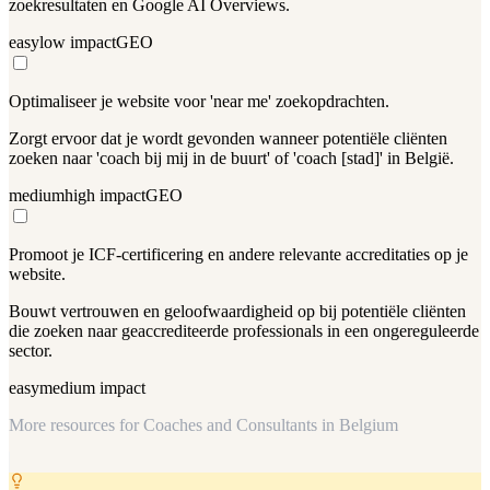
zoekresultaten en Google AI Overviews.
easy
low
impact
GEO
Optimaliseer je website voor 'near me' zoekopdrachten.
Zorgt ervoor dat je wordt gevonden wanneer potentiële cliënten
zoeken naar 'coach bij mij in de buurt' of 'coach [stad]' in België.
medium
high
impact
GEO
Promoot je ICF-certificering en andere relevante accreditaties op je
website.
Bouwt vertrouwen en geloofwaardigheid op bij potentiële cliënten
die zoeken naar geaccrediteerde professionals in een ongereguleerde
sector.
easy
medium
impact
More resources for
Coaches and Consultants in Belgium