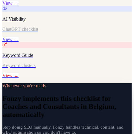
View →
AI Visibility
ChatGPT checklist
View →
Keyword Guide
Keyword clusters
View →
Whenever you're ready
Fonzy implements this checklist for
Coaches and Consultants in Belgium,
automatically
Stop doing SEO manually. Fonzy handles technical, content, and
GEO optimisation so you don't have to.