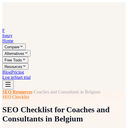
F
fonzy
Home
Compare
Alternatives
Free Tools
Resources
Blog
Pricing
Log in
Start trial
SEO Resources
›
Coaches and Consultants in Belgium
SEO Checklist
SEO Checklist for Coaches and
Consultants in Belgium