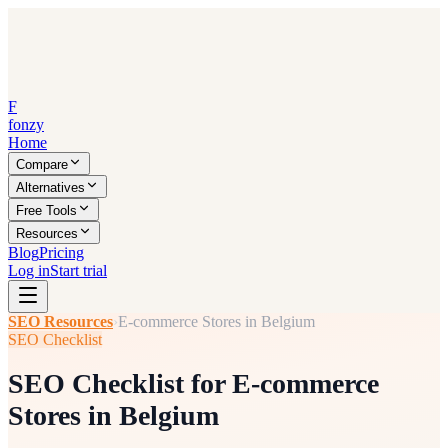
F
fonzy
Home
Compare
Alternatives
Free Tools
Resources
Blog
Pricing
Log in
Start trial
SEO Resources
›
E-commerce Stores in Belgium
SEO Checklist
SEO Checklist for E-commerce
Stores in Belgium