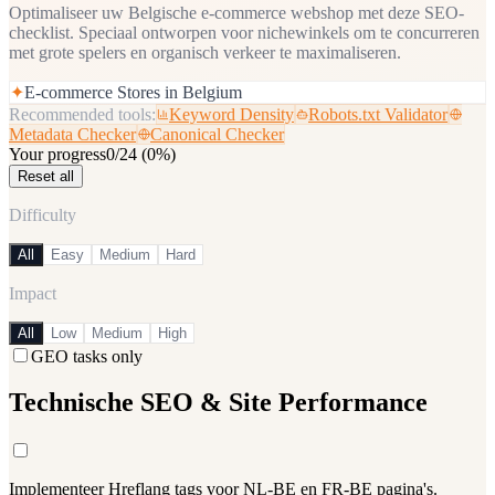
Optimaliseer uw Belgische e-commerce webshop met deze SEO-
checklist. Speciaal ontworpen voor nichewinkels om te concurreren
met grote spelers en organisch verkeer te maximaliseren.
✦
E-commerce Stores in Belgium
Recommended tools:
Keyword Density
Robots.txt Validator
Metadata Checker
Canonical Checker
Your progress
0
/
24
(
0
%)
Reset all
Difficulty
All
Easy
Medium
Hard
Impact
All
Low
Medium
High
GEO tasks only
Technische SEO & Site Performance
Implementeer Hreflang tags voor NL-BE en FR-BE pagina's.