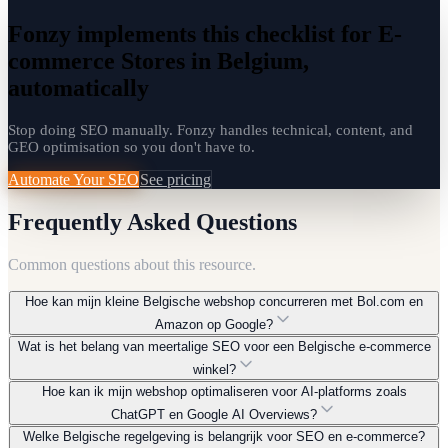
Fonzy implements this checklist for E-
commerce Stores in Belgium,
automatically
Stop doing SEO manually. Fonzy handles technical, content, and
GEO optimisation so you don't have to.
Automate Your SEO
See pricing
Frequently Asked Questions
Common questions about this resource.
Hoe kan mijn kleine Belgische webshop concurreren met Bol.com en
Amazon op Google?
Wat is het belang van meertalige SEO voor een Belgische e-commerce
Focus op nicheproducten en long-tail zoekwoorden die de grote
winkel?
spelers negeren. Gebruik tools zoals Fonzy om uitgebreide
Hoe kan ik mijn webshop optimaliseren voor AI-platforms zoals
koopgidsen en vergelijkingsartikelen te genereren in het Nederlands
België is een meertalig land (Nederlands en Frans). Het is cruciaal
en Frans. Optimaliseer voor lokale zoekopdrachten ('beste [product]
ChatGPT en Google AI Overviews?
om content in beide talen aan te bieden en Hreflang tags correct te
kopen België') en bouw een sterke lokale autoriteit op via content
Welke Belgische regelgeving is belangrijk voor SEO en e-commerce?
implementeren. Dit zorgt ervoor dat u beide taalgroepen bereikt,