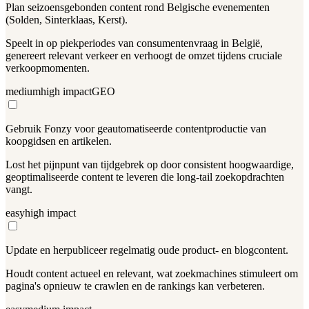
Plan seizoensgebonden content rond Belgische evenementen
(Solden, Sinterklaas, Kerst).
Speelt in op piekperiodes van consumentenvraag in België,
genereert relevant verkeer en verhoogt de omzet tijdens cruciale
verkoopmomenten.
medium
high
impact
GEO
Gebruik Fonzy voor geautomatiseerde contentproductie van
koopgidsen en artikelen.
Lost het pijnpunt van tijdgebrek op door consistent hoogwaardige,
geoptimaliseerde content te leveren die long-tail zoekopdrachten
vangt.
easy
high
impact
Update en herpubliceer regelmatig oude product- en blogcontent.
Houdt content actueel en relevant, wat zoekmachines stimuleert om
pagina's opnieuw te crawlen en de rankings kan verbeteren.