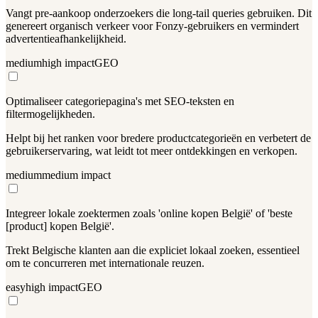
Vangt pre-aankoop onderzoekers die long-tail queries gebruiken. Dit
genereert organisch verkeer voor Fonzy-gebruikers en vermindert
advertentieafhankelijkheid.
medium
high
impact
GEO
Optimaliseer categoriepagina's met SEO-teksten en
filtermogelijkheden.
Helpt bij het ranken voor bredere productcategorieën en verbetert de
gebruikerservaring, wat leidt tot meer ontdekkingen en verkopen.
medium
medium
impact
Integreer lokale zoektermen zoals 'online kopen België' of 'beste
[product] kopen België'.
Trekt Belgische klanten aan die expliciet lokaal zoeken, essentieel
om te concurreren met internationale reuzen.
easy
high
impact
GEO