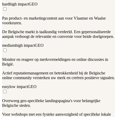
hard
high
impact
GEO
Pas product- en marketingcontent aan voor Vlaamse en Waalse
voorkeuren.
De Belgische markt is taalkundig verdeeld. Een gepersonaliseerde
aanpak verhoogt de relevantie en conversie voor beide doelgroepen.
medium
high
impact
GEO
Monitor en reageer op merkvermeldingen en online discussies in
België.
Actief reputatiemanagement en betrokkenheid bij de Belgische
online community versterken uw merk en creëren positieve signalen.
easy
low
impact
GEO
Overweeg geo-specifieke landingspagina's voor belangrijke
Belgische steden.
Voor webshops met een fysieke aanwezigheid of specifieke lokale