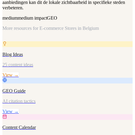
aanbiedingen kan dit de lokale zichtbaarheid in specifieke steden
verbeteren.
medium
medium
impact
GEO
More resources for
E-commerce Stores in Belgium
Blog Ideas
25 content ideas
View →
GEO Guide
AI citation tactics
View →
Content Calendar