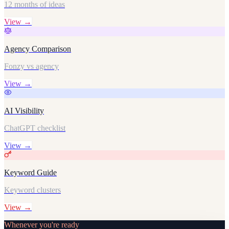
12 months of ideas
View →
Agency Comparison
Fonzy vs agency
View →
AI Visibility
ChatGPT checklist
View →
Keyword Guide
Keyword clusters
View →
Whenever you're ready