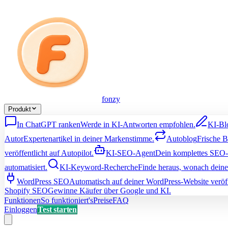
fonzy
Produkt
In ChatGPT ranken
Werde in KI-Antworten empfohlen.
KI-Bl
Autor
Expertenartikel in deiner Markenstimme.
Autoblog
Frische B
veröffentlicht auf Autopilot.
KI-SEO-Agent
Dein komplettes SEO
automatisiert.
KI-Keyword-Recherche
Finde heraus, wonach dein
WordPress SEO
Automatisch auf deiner WordPress-Website veröff
Shopify SEO
Gewinne Käufer über Google und KI.
Funktionen
So funktioniert's
Preise
FAQ
Einloggen
Test starten