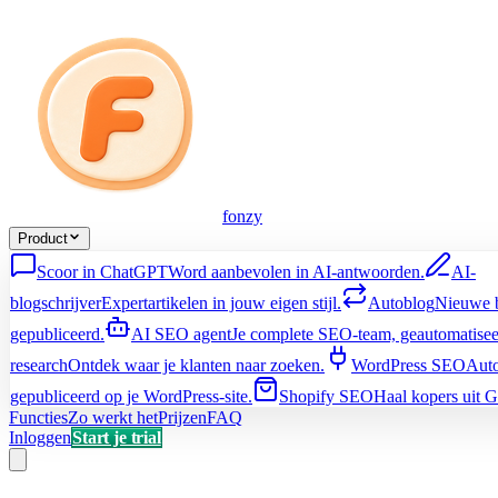
fonzy
Product
Scoor in ChatGPT
Word aanbevolen in AI-antwoorden.
AI-
blogschrijver
Expertartikelen in jouw eigen stijl.
Autoblog
Nieuwe b
gepubliceerd.
AI SEO agent
Je complete SEO-team, geautomatisee
research
Ontdek waar je klanten naar zoeken.
WordPress SEO
Aut
gepubliceerd op je WordPress-site.
Shopify SEO
Haal kopers uit G
Functies
Zo werkt het
Prijzen
FAQ
Inloggen
Start je trial