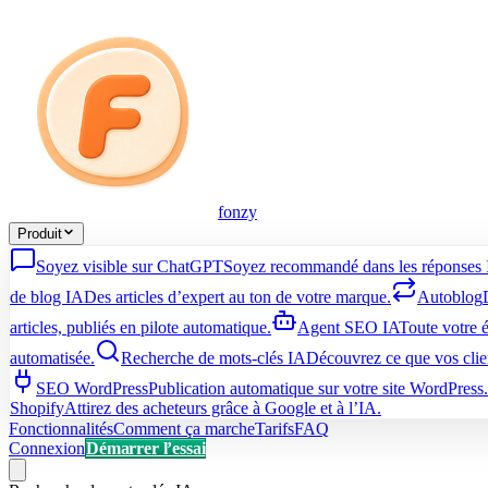
fonzy
Produit
Soyez visible sur ChatGPT
Soyez recommandé dans les réponses 
de blog IA
Des articles d’expert au ton de votre marque.
Autoblog
articles, publiés en pilote automatique.
Agent SEO IA
Toute votre 
automatisée.
Recherche de mots-clés IA
Découvrez ce que vos clie
SEO WordPress
Publication automatique sur votre site WordPress.
Shopify
Attirez des acheteurs grâce à Google et à l’IA.
Fonctionnalités
Comment ça marche
Tarifs
FAQ
Connexion
Démarrer l’essai