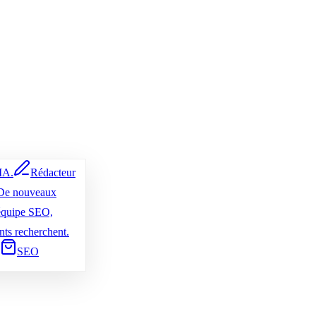
IA.
Rédacteur
De nouveaux
équipe SEO,
nts recherchent.
SEO