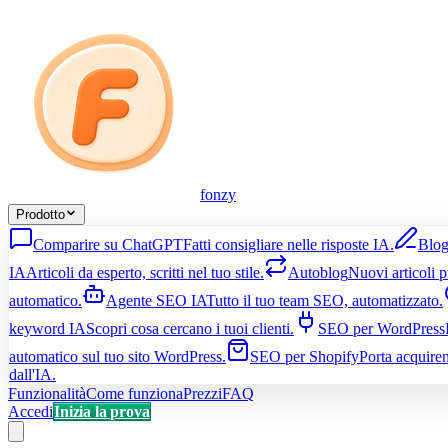
fonzy
Prodotto
Comparire su ChatGPT
Fatti consigliare nelle risposte IA.
Blog
IA
Articoli da esperto, scritti nel tuo stile.
Autoblog
Nuovi articoli p
automatico.
Agente SEO IA
Tutto il tuo team SEO, automatizzato.
keyword IA
Scopri cosa cercano i tuoi clienti.
SEO per WordPress
automatico sul tuo sito WordPress.
SEO per Shopify
Porta acquire
dall'IA.
Funzionalità
Come funziona
Prezzi
FAQ
Accedi
Inizia la prova