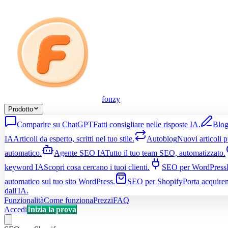
fonzy
Prodotto
Comparire su ChatGPT
Fatti consigliare nelle risposte IA.
Blog
IA
Articoli da esperto, scritti nel tuo stile.
Autoblog
Nuovi articoli p
automatico.
Agente SEO IA
Tutto il tuo team SEO, automatizzato.
keyword IA
Scopri cosa cercano i tuoi clienti.
SEO per WordPress
automatico sul tuo sito WordPress.
SEO per Shopify
Porta acquire
dall'IA.
Funzionalità
Come funziona
Prezzi
FAQ
Accedi
Inizia la prova