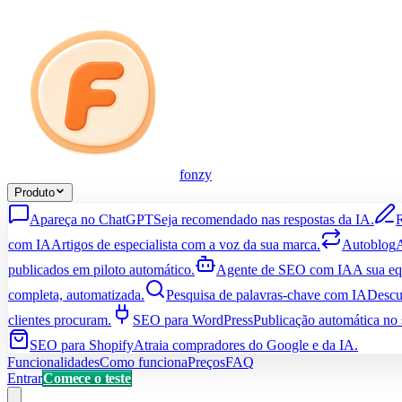
fonzy
Produto
Apareça no ChatGPT
Seja recomendado nas respostas da IA.
R
com IA
Artigos de especialista com a voz da sua marca.
Autoblog
A
publicados em piloto automático.
Agente de SEO com IA
A sua e
completa, automatizada.
Pesquisa de palavras-chave com IA
Descu
clientes procuram.
SEO para WordPress
Publicação automática no 
SEO para Shopify
Atraia compradores do Google e da IA.
Funcionalidades
Como funciona
Preços
FAQ
Entrar
Comece o teste